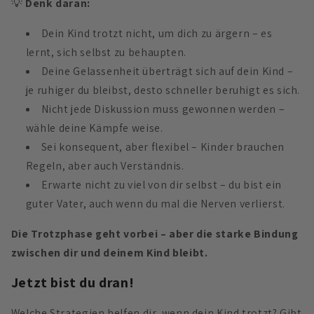
💡
Denk daran:
Dein Kind trotzt nicht, um dich zu ärgern – es
lernt, sich selbst zu behaupten.
Deine Gelassenheit überträgt sich auf dein Kind –
je ruhiger du bleibst, desto schneller beruhigt es sich.
Nicht jede Diskussion muss gewonnen werden –
wähle deine Kämpfe weise.
Sei konsequent, aber flexibel – Kinder brauchen
Regeln, aber auch Verständnis.
Erwarte nicht zu viel von dir selbst – du bist ein
guter Vater, auch wenn du mal die Nerven verlierst.
Die Trotzphase geht vorbei – aber die starke Bindung
zwischen dir und deinem Kind bleibt.
Jetzt bist du dran!
Welche Strategien helfen dir, wenn dein Kind trotzt? Gibt