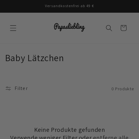
Direkt
Versandkostenfrei ab 49 €
zum
Inhalt
Warenkorb
K
Baby Lätzchen
a
t
Filter
0 Produkte
e
g
o
r
Keine Produkte gefunden
Verwende weniger Filter oder
entferne alle