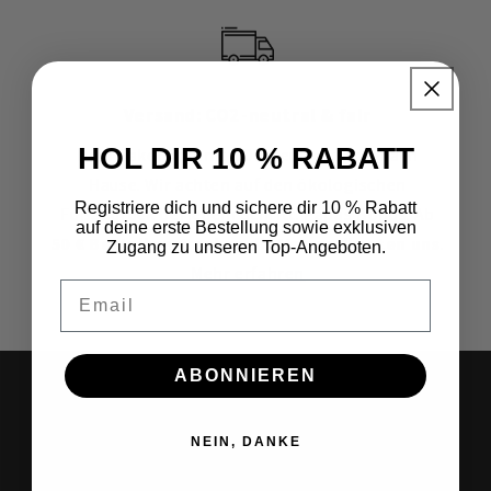
Versand: CO2-neutral & fair
HOL DIR 10 % RABATT
Dein Paket kommt CO2-neutral zu dir nach
Hause. Wir achten auf den ökologischen
Registriere dich und sichere dir 10 % Rabatt
Fußabdruck bei jedem Schritt. Papas Bonus: Ab
auf deine erste Bestellung sowie exklusiven
50 € Bestellwert gehen die Versandkosten uns
.
Zugang zu unseren Top-Angeboten.
Mehr erfahren
Email
ABONNIEREN
10 % sparen. Keine
Ausreden.
NEIN, DANKE