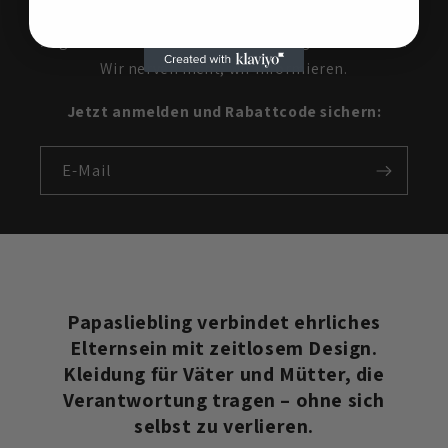
Hol dir den Newsletter für frische Styles, faire
Angebote und alles, was Väter bewegt. Hand drauf:
Wir nerven nicht, wir informieren.
Jetzt anmelden und Rabattcode sichern:
E-Mail
Papasliebling verbindet ehrliches
Elternsein mit zeitlosem Design.
Kleidung für Väter und Mütter, die
Verantwortung tragen – ohne sich
selbst zu verlieren.